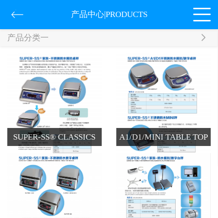
产品中心|PRODUCTS
产品分类一
SUPER-SS® CLASSICS
A1/D1/MINI TABLE TOP