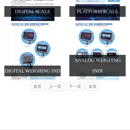
DIGITAL SCALE
PLATFORM SCALE
ANALOG WEIGHING
DIGITAL WEIGHING IND
INDI
首页
上一页
下一页
末页